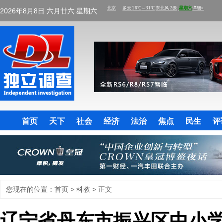
2026年8月8日 六月廿六 星期六
首页
天下
社会
经济
法治
焦点
民生
评
您现在的位置：
首页
>
科教
> 正文
辽宁省丹东市振兴区中小