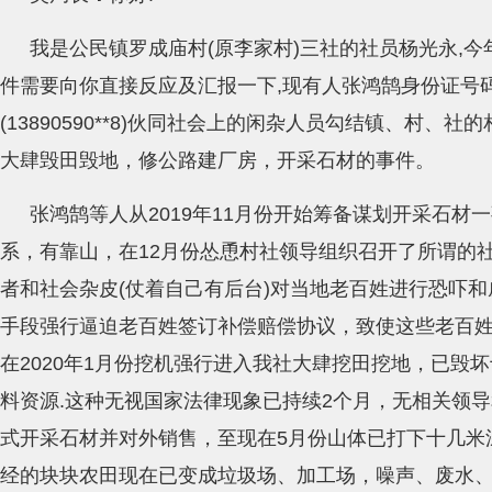
我是公民镇罗成庙村(原李家村)三社的社员杨光永,今
件需要向你直接反应及汇报一下,现有人张鸿鹄身份证号码(5110
(13890590**8)伙同社会上的闲杂人员勾结镇、村、
大肆毁田毁地，修公路建厂房，开采石材的事件。
张鸿鹄等人从2019年11月份开始筹备谋划开采石材
系，有靠山，在12月份怂恿村社领导组织召开了所谓的
者和社会杂皮(仗着自己有后台)对当地老百姓进行恐吓
手段强行逼迫老百姓签订补偿赔偿协议，致使这些老百
在2020年1月份挖机强行进入我社大肆挖田挖地，已毁
料资源.这种无视国家法律现象已持续2个月，无相关领导和
式开采石材并对外销售，至现在5月份山体已打下十几米
经的块块农田现在已变成垃圾场、加工场，噪声、废水