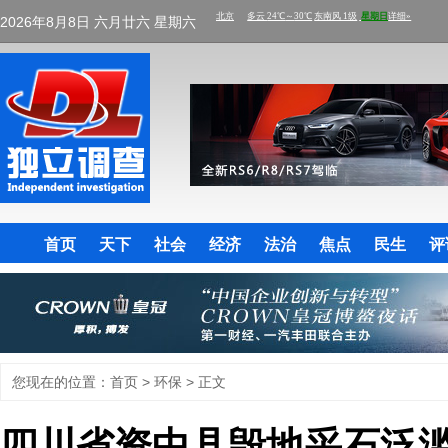
2026年8月8日 六月廿六 星期六
首页
天下
社会
经济
法治
焦点
民生
评
您现在的位置：
首页
>
环保
> 正文
四川省资中县毁地采石泛滥