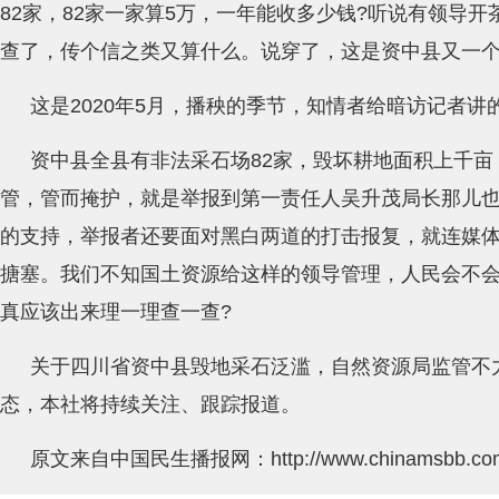
82家，82家一家算5万，一年能收多少钱?听说有领导
查了，传个信之类又算什么。说穿了，这是资中县又一
这是2020年5月，播秧的季节，知情者给暗访记者讲
资中县全县有非法采石场82家，毁坏耕地面积上千
管，管而掩护，就是举报到第一责任人吴升茂局长那儿
的支持，举报者还要面对黑白两道的打击报复，就连媒
搪塞。我们不知国土资源给这样的领导管理，人民会不会
真应该出来理一理查一查?
关于四川省资中县毁地采石泛滥，自然资源局监管不
态，本社将持续关注、跟踪报道。
原文来自中国民生播报网：http://www.chinamsbb.com/m