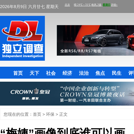
2026年8月9日 六月廿七 星期天
首页
天下
社会
经济
法治
焦点
民生
评
您现在的位置：
首页
>
环保
> 正文
“梅姨”画像到底谁可以画