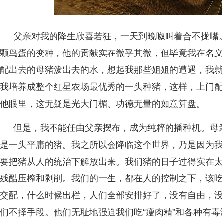
父亲对我的降生欣喜若狂，一天到晚呶叫着合不拢嘴
颗鸟蛋的变种，他的贡献实在微乎其微，但毕竟我在名
配出去的母猪泼出去的水，想起我那些姐姐的遭遇，我
我培养成整个红星农场最优秀的一头种猪，这样，上门
他眼里，这无疑是光大门楣、功德无量的如意算盘。
但是，我不能任由父亲摆布，成为纯粹的播种机。母
是一头平庸的猪。我之所以会降临这个世界，乃是因为
要把猪从人的统治下解放出来。我们猪的日子过得实在
残酷压榨和剥削。我们的一生，都在人的控制之下，该
交配，什么时候出栏，人们全部安排好了，没有自由，
们不择手段。他们无耻地强迫我们吃“瘦肉精”和各种有