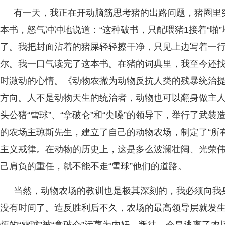
有一天，我正在开动脑筋思考猪的出路问题，猪圈里
本书，怒气冲冲地说道：“这种破书，只配喂猪1接着“啪
了。我把封面沾着的猪屎轻轻擦干净，只见上边写着一行
尔。我一口气读完了这本书。在猪的词典里，我至今还
时激动的心情。《动物农撤为动物反抗人类的残暴统治
方向。人不是动物天生的统治者，动物也可以翻身做主
头公猪“雪球”、“拿破仑”和“尖嗓”的领导下，举行了武
的农场主琼斯先生，建立了自己的动物农场，制定了“所
主义戒律。在动物的历史上，这是多么波澜壮阔、光荣
己肩负的重任，就不能不走“雪球”他们的道路。
当然，动物农场的教训也是极其深刻的，我必须向我
没有时间了。造反胜利后不久，农场的最高领导层就发