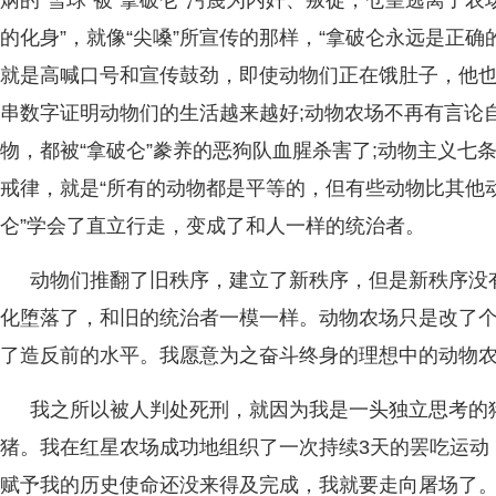
炳的“雪球”被“拿破仑”污蔑为内奸、叛徒，仓皇逃离了农场
的化身”，就像“尖嗓”所宣传的那样，“拿破仑永远是正确的
就是高喊口号和宣传鼓劲，即使动物们正在饿肚子，他
串数字证明动物们的生活越来越好;动物农场不再有言论
物，都被“拿破仑”豢养的恶狗队血腥杀害了;动物主义七
戒律，就是“所有的动物都是平等的，但有些动物比其他动
仑”学会了直立行走，变成了和人一样的统治者。
动物们推翻了旧秩序，建立了新秩序，但是新秩序没
化堕落了，和旧的统治者一模一样。动物农场只是改了
了造反前的水平。我愿意为之奋斗终身的理想中的动物
我之所以被人判处死刑，就因为我是一头独立思考的
猪。我在红星农场成功地组织了一次持续3天的罢吃运动
赋予我的历史使命还没来得及完成，我就要走向屠场了