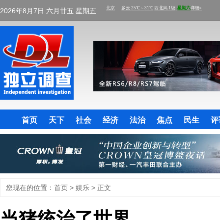
2026年8月7日 六月廿五 星期五
首页
天下
社会
经济
法治
焦点
民生
评
您现在的位置：
首页
>
娱乐
> 正文
当猪统治了世界