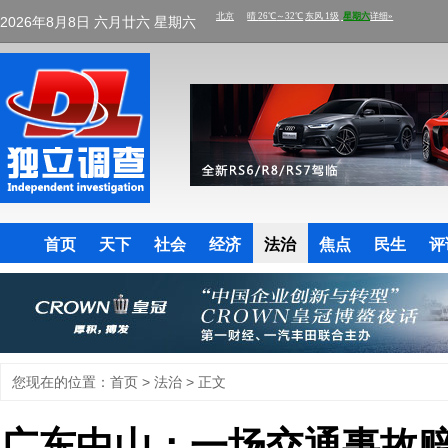
2026年8月8日 六月廿六 星期六
首页
天下
社会
经济
法治
焦点
民生
评
您现在的位置：
首页
>
法治
> 正文
广东中山：一场交通事故