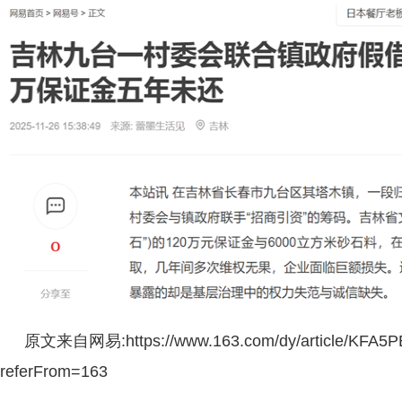
原文来自网易:https://www.163.com/dy/article/KFA5
referFrom=163