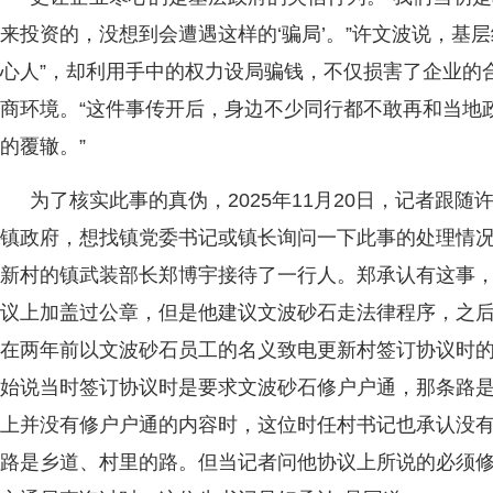
来投资的，没想到会遭遇这样的‘骗局’。”许文波说，基
心人”，却利用手中的权力设局骗钱，不仅损害了企业的
商环境。“这件事传开后，身边不少同行都不敢再和当地
的覆辙。”
为了核实此事的真伪，2025年11月20日，记者跟
镇政府，想找镇党委书记或镇长询问一下此事的处理情
新村的镇武装部长郑博宇接待了一行人。郑承认有这事
议上加盖过公章，但是他建议文波砂石走法律程序，之
在两年前以文波砂石员工的名义致电更新村签订协议时
始说当时签订协议时是要求文波砂石修户户通，那条路
上并没有修户户通的内容时，这位时任村书记也承认没
路是乡道、村里的路。但当记者问他协议上所说的必须