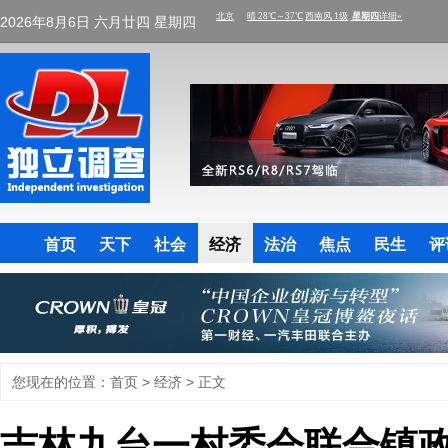
2026年8月6日 六月廿四 星期四
首页
天下
社会
经济
法治
焦点
民生
评
您现在的位置：
首页
>
经济
> 正文
吉林九台一村委会联合镇