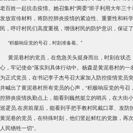
老百姓一起抗击疫情。她召集村“两委”班子利用大年三
发放宣传材料，将防控肺炎疫情的紧迫性、重要性和科
民，呼吁村民们高度重视，增强村民的防护意识，保证
“积极响应党的号召，时刻准备着。”
黄泥巷村的党员，在危急关头挺身而出，时刻在状态，
心，牢记使命”落实到具体行动中。杨森是黄泥巷村的一名普
为正式党员，在书记李子杰号召大家加入防控疫情党员
并喊出了黄泥巷村所有党员的心声，“积极响应党的号召
控肺炎疫情执勤点上，能看到巍然挺立的哨兵，在大街
巡逻员,在房前屋后，能看到手把手教村民戴口罩、发防
黄泥巷的党员，在特殊时刻，他们竖起鲜红的党旗，再次
人民牺牲一切”。