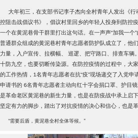
大年初三，在支部书记李子杰向全村青年人发出《行
控阻击战倡议书》，倡议村里回乡的年轻人投身到防控
一个在黄泥巷骨干群里打出这句话。在一声声“加我一个”的
普通群众组成的黄泥巷村青年志愿者防护队成立了，他
力量，入户宣传、拉横幅、 巡逻、把守路口、排查车辆
十防九空，也要切断传染源。在防控疫情的过程中，大家
的工作热情，1名青年志愿者在抗“疫”现场递交了入党申
申请书的 6名青年志愿者主动向红十字会捐口罩、护目
是革命老区黄泥巷的新生力量，也是在防疫战中承上启
坚定有力的脚步，踏出了对抗疫情的决心和信心，也是
“需要后盾，黄泥巷全村全体等候。”