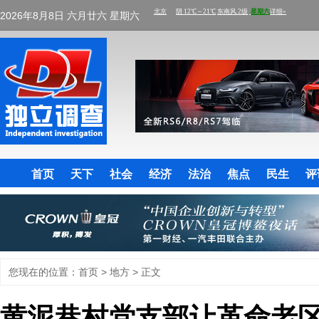
2026年8月8日 六月廿六 星期六
首页
天下
社会
经济
法治
焦点
民生
评
您现在的位置：
首页
>
地方
> 正文
黄泥巷村党支部让革命老